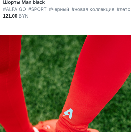
Шорты Man black
#
ALFA GO
#
SPORT
#
черный
#
новая коллекция
#
лето
121,00
BYN