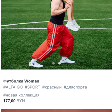
Футболка Woman
#
ALFA GO
#
SPORT
#
красный
#
дляспорта
#
новая коллекция
177,00
BYN