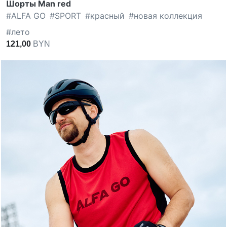
Шорты Man red
#
ALFA GO
#
SPORT
#
красный
#
новая коллекция
#
лето
121,00
BYN