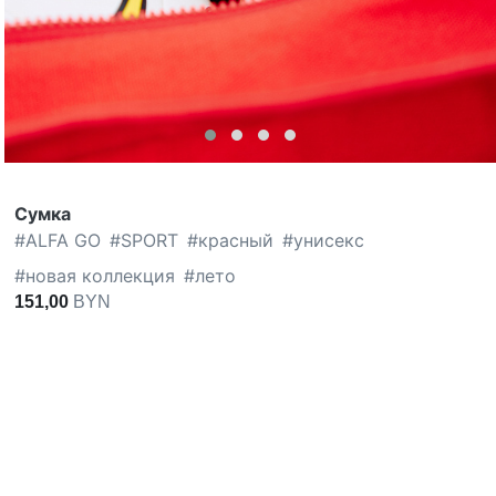
Сумка
#
ALFA GO
#
SPORT
#
красный
#
унисекс
#
новая коллекция
#
лето
151,00
BYN