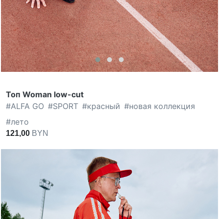
Топ Woman low-cut
#
ALFA GO
#
SPORT
#
красный
#
новая коллекция
#
лето
121,00
BYN