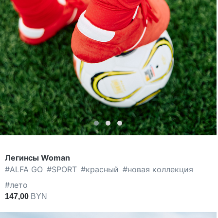
Легинсы Woman
#
ALFA GO
#
SPORT
#
красный
#
новая коллекция
#
лето
147,00
BYN